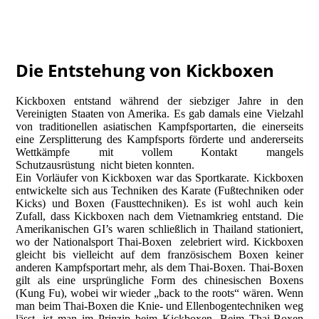
Die Entstehung von Kickboxen
Kickboxen entstand während der siebziger Jahre in den
Vereinigten Staaten von Amerika. Es gab damals eine Vielzahl
von traditionellen asiatischen Kampfsportarten, die einerseits
eine Zersplitterung des Kampfsports förderte und andererseits
Wettkämpfe mit vollem Kontakt mangels
Schutzausrüstung nicht bieten konnten.
Ein Vorläufer von Kickboxen war das Sportkarate. Kickboxen
entwickelte sich aus Techniken des Karate (Fußtechniken oder
Kicks) und Boxen (Fausttechniken). Es ist wohl auch kein
Zufall, dass Kickboxen nach dem Vietnamkrieg entstand. Die
Amerikanischen GI’s waren schließlich in Thailand stationiert,
wo der Nationalsport Thai-Boxen zelebriert wird. Kickboxen
gleicht bis vielleicht auf dem französischem Boxen keiner
anderen Kampfsportart mehr, als dem Thai-Boxen. Thai-Boxen
gilt als eine ursprüngliche Form des chinesischen Boxens
(Kung Fu), wobei wir wieder „back to the roots“ wären. Wenn
man beim Thai-Boxen die Knie- und Ellenbogentechniken weg
lässt, ist man im Prinzip beim Kickboxen. Beim Thai-Boxen